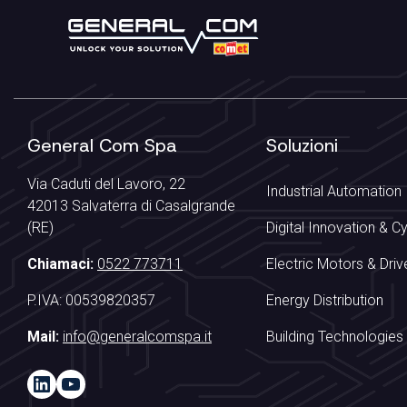
General Com Spa
Soluzioni
Via Caduti del Lavoro, 22
Industrial Automation
42013 Salvaterra di Casalgrande
(RE)
Digital Innovation & C
Chiamaci:
0522 773711
Electric Motors & Driv
P.IVA: 00539820357
Energy Distribution
Mail:
info@generalcomspa.it
Building Technologies
LinkedIn
YouTube