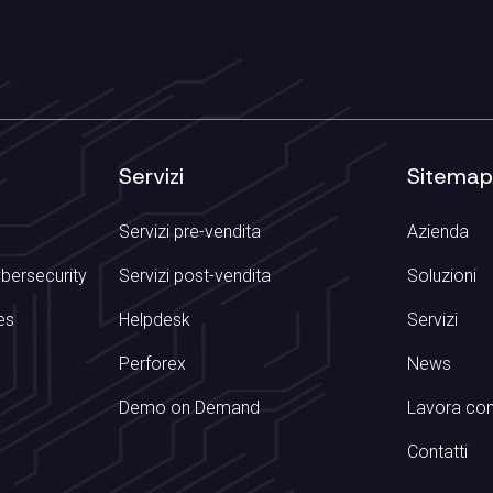
Servizi
Sitema
Servizi pre-vendita
Azienda
ybersecurity
Servizi post-vendita
Soluzioni
es
Helpdesk
Servizi
Perforex
News
Demo on Demand
Lavora con
Contatti