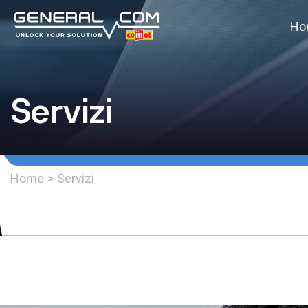
Ho
Servizi
Home
>
Servizi