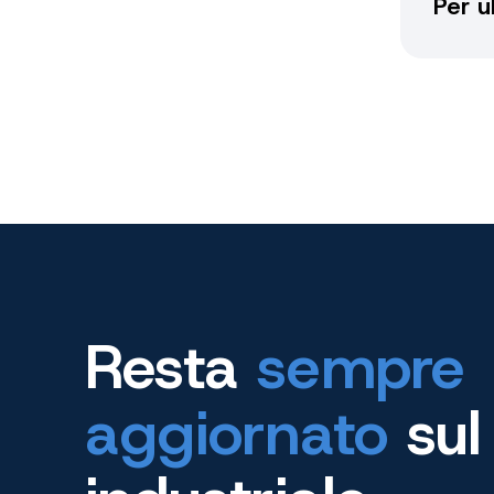
Per u
Resta
sempre
aggiornato
sul