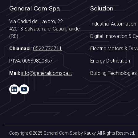
General Com Spa
Soluzioni
Via Caduti del Lavoro, 22
Industrial Automation
42013 Salvaterra di Casalgrande
(RE)
Digital Innovation & C
Chiamaci:
0522 773711
Electric Motors & Driv
P.IVA: 00539820357
Energy Distribution
Mail:
info@generalcomspa.it
Building Technologies
LinkedIn
YouTube
Copyright ©2025 General Com Spa by
Kauky
. All Rights Reserved.