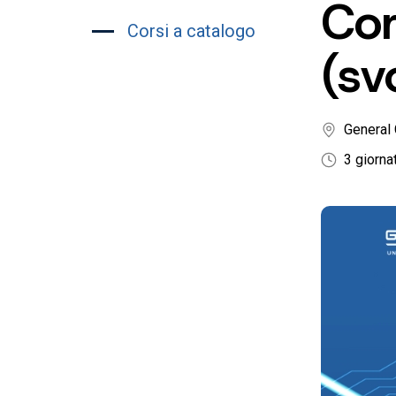
Co
Corsi a catalogo
(sv
General 
3 giorna