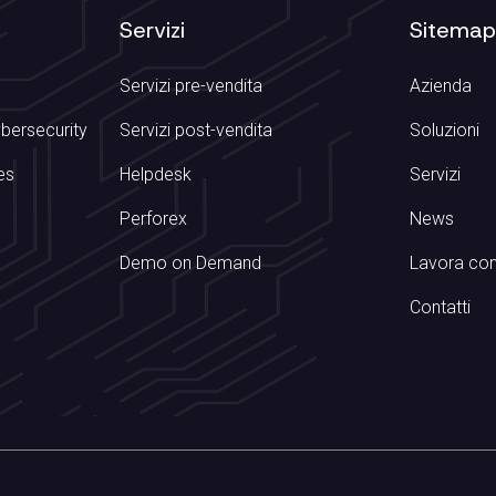
Servizi
Sitema
Servizi pre-vendita
Azienda
ybersecurity
Servizi post-vendita
Soluzioni
es
Helpdesk
Servizi
Perforex
News
Demo on Demand
Lavora con
Contatti