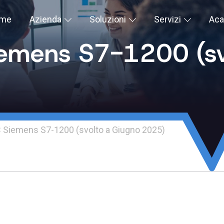
me
Azienda
Soluzioni
Servizi
Ac
emens S7-1200 (sv
 Siemens S7-1200 (svolto a Giugno 2025)