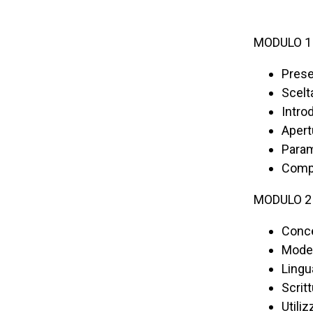
MODULO 1
Prese
Scelt
Intro
Apert
Param
Compi
MODULO 2
Conce
Model
Lingu
Scrit
Utiliz