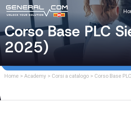
Ho
Corso Base PLC Si
2025)
Home
>
Academy
>
Corsi a catalogo
>
Corso Base PLC